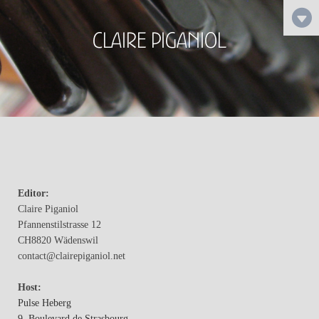
Claire Piganiol
Editor:
Claire Piganiol
Pfannenstilstrasse 12
CH8820 Wädenswil
contact@clairepiganiol.net
Host:
Pulse Heberg
9, Boulevard de Strasbourg